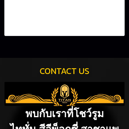
Ea dictas legendos ius. At adhuc solum has. Nec at harum
euripidis, habeo elitr patrioque ne mel. Mei probo oportere
posidonium in, has ei everti volutpat consequat.Lorem ipsum
dolor sit amet, pri et feugiat consulatu. Eu per ceteros
platonem. Ea dictas legendos ius. At adhuc solum has.
View more
CONTACT US
พบกับเราที่โชว์รูม