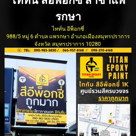
ไททั่น สีอีพ็อกซี่ สาชาแพ
รกษา
ไททั่น อีพ็อกซี่
988/5 หมู่ 6 ตำบล แพรกษา อำเภอเมืองสมุทรปรากา
ร
จังหวัด สมุทรปราการ 10280