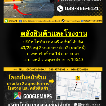
คลังสินค้าและโรงงาน
บริษัท ไททั่น เทค ครีเอชั่นส์ จำกัด
40/25 หมู่ 3 ซอย บางปลา2 (ธนสิทธิ์)
ถ.เทพารักษ์ กม 14 ต.บางปลา
อ. บางพลี จ.สมุทรปราการ 10540