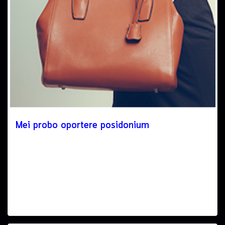
Mei probo oportere posidonium
17 Oct 2016
Ea dictas legendos ius. At adhuc solum has. Nec at harum
euripidis, habeo elitr patrioque ne mel. Mei probo oportere
posidonium in, has ei everti volutpat consequat.Lorem ipsum
dolor sit amet, pri et feugiat consulatu. Eu per ceteros
platonem. Ea dictas legendos ius. At adhuc solum has.
View more