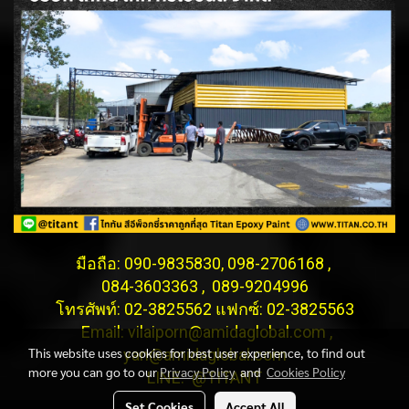
มือถือ: 090-9835830, 098-2706168 ,
084-3603363 , 089-9204996
โทรศัพท์: 02-3825562 แฟกซ์: 02-3825563
Email: vilaiporn@amidaglobal.com ,
This website uses cookies for best user experience, to find out
yan@amidaglobal.com
more you can go to our
Privacy Policy
and
Cookies Policy
LINE: @TITANT
Set Cookies
Accept All