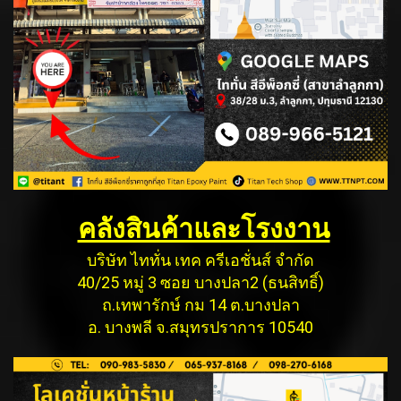
คลังสินค้าและโรงงาน
บริษัท ไททั่น เทค ครีเอชั่นส์ จำกัด
40/25 หมู่ 3 ซอย บางปลา2 (ธนสิทธิ์)
ถ.เทพารักษ์ กม 14 ต.บางปลา
อ. บางพลี จ.สมุทรปราการ 10540