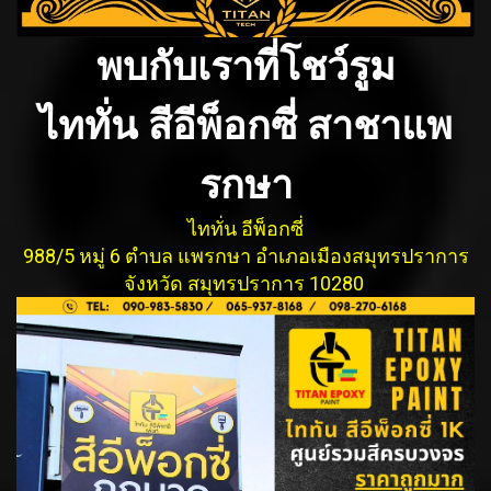
พบกับเราที่โชว์รูม
ไททั่น สีอีพ็อกซี่ สาชาแพ
รกษา
ไททั่น อีพ็อกซี่
988/5 หมู่ 6 ตำบล แพรกษา อำเภอเมืองสมุทรปรากา
ร
จังหวัด สมุทรปราการ 10280