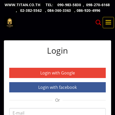
WWW.TITAN.CO.TH TEL: 090-983-5830 , 098-270-6168
, 02-382-5562 ，084-360-3363 ，086-920-4996
Login
Login with Google
Login with facebook
Or