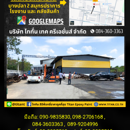
มือถือ: 090-9835830, 098-2706168 ,
084-3603363 , 089-9204996