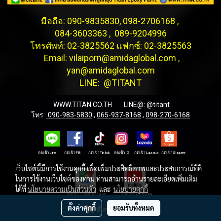
มือถือ: 090-9835830, 098-2706168 ,
084-3603363 , 089-9204996
โทรศัพท์: 02-3825562 แฟกซ์: 02-3825563
Email: vilaiporn@amidaglobal.com ,
yan@amidaglobal.com
LINE: @TITANT
WWW.TITAN.CO.TH LINE@:
@titant
โทร:
090-983-5830
,
065-937-8168
,
098-270-6168
กดเข้าLine กดเข้าFB กดเข้าTiktok กดเข้าIG กดเข้าLazada กดเข้าShopee
เว็บไซต์นี้มีการใช้งานคุกกี้ เพื่อเพิ่มประสิทธิภาพและประสบการณ์ที่ดี
ในการใช้งานเว็บไซต์ของท่าน ท่านสามารถอ่านรายละเอียดเพิ่มเติม
ได้ที่
นโยบายความเป็นส่วนตัว
และ
นโยบายคุกกี้
กดเข้า GoogleMaps กดเข้า Youtube
ตั้งค่าคุกกี้
ยอมรับทั้งหมด
สั่งซื้อสินค้า
© Copyright 2024 All Rights Reserved.