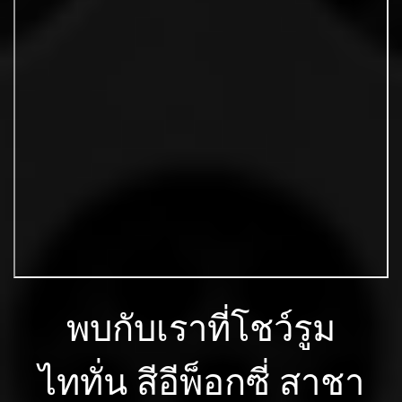
พบกับเราที่โชว์รูม
ไททั่น สีอีพ็อกซี่ สาชา