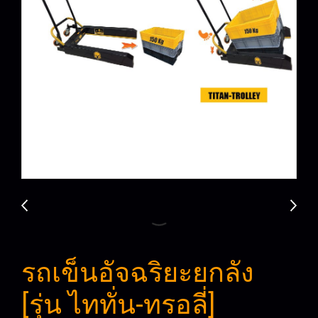
รถเข็นอัจฉริยะยกลัง
[รุ่น ไททั่น-ทรอลี่]