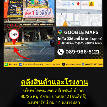
คลังสินค้าและโรงงาน
บริษัท ไททั่น เทค ครีเอชั่นส์ จำกัด
40/25 หมู่ 3 ซอย บางปลา2 (ธนสิทธิ์)
ถ.เทพารักษ์ กม 14 ต.บางปลา