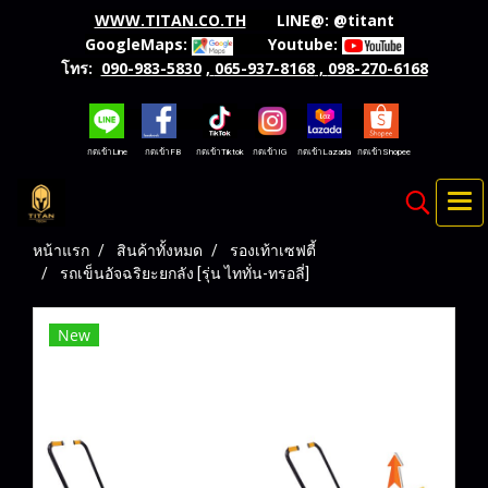
WWW.TITAN.CO.TH
LINE@:
@titant
GoogleMaps:
Youtube:
โทร:
090-983-5830
,
065-937-8168
,
098-270-6168
กดเข้าLine กดเข้าFB กดเข้าTiktok กดเข้าIG กดเข้าLazada กดเข้าShopee
หน้าแรก
สินค้าทั้งหมด
รองเท้าเซฟตี้
รถเข็นอัจฉริยะยกลัง [รุ่น ไททั่น-ทรอลี่]
New