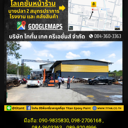
มือถือ: 090-9835830, 098-2706168 ,
084-3603363 , 089-9204996