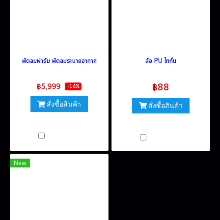
พัดลมฟาร์ม พัดลมระบายอากาศ
ล้อ PU ไททั่น
฿7,000
฿5,999
฿88
-14%
สั่งซื้อสินค้า
สั่งซื้อสินค้า
(มีหลายคุณสมบัติให้เลือก)
(มีหลายคุณสมบัติให้เลือก)
เปรียบเทียบ
เปรียบเทียบ
New