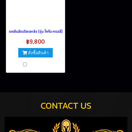
รถเข็นอัจฉริยะยกลัง [รุ่น ไททั่น-ทรอลี่]
฿9,800
สั่งซื้อสินค้า
เปรียบเทียบ
CONTACT US