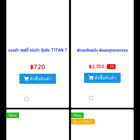
รองเท้า เซฟตี้ หนังวัว หุ้มข้อ TITAN TECH
พัดลมติดผนัง พัดลมอุตสาหกรรม
฿2,420
฿720
฿2,350
-3%
สั่งซื้อสินค้า
สั่งซื้อสินค้า
(มีหลายคุณสมบัติให้เลือก)
เปรียบเทียบ
เปรียบเทียบ
New
New
Best Seller