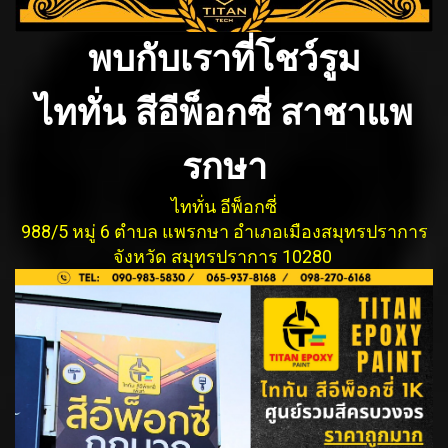
พบกับเราที่โชว์รูม
ไททั่น สีอีพ็อกซี่ สาชาแพ
รกษา
ไททั่น อีพ็อกซี่
988/5 หมู่ 6 ตำบล แพรกษา อำเภอเมืองสมุทรปรากา
ร
จังหวัด สมุทรปราการ 10280