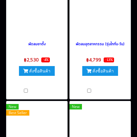
พัดลมขาตั้ง
พัดลมอุตสาหกรรม (รุ่นไททั่น-วัน)
฿2,635
฿5,500
฿2,530
฿4,799
-4%
-13%
สั่งซื้อสินค้า
สั่งซื้อสินค้า
(มีหลายคุณสมบัติให้เลือก)
เปรียบเทียบ
เปรียบเทียบ
New
New
Best Seller