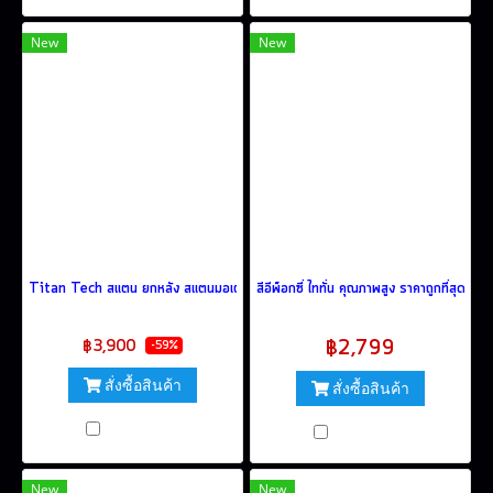
New
New
Titan Tech สแตน ยกหลัง สแตนมอเตอร์ไซค์ มอเตอร์ไซค์บิ๊กไบค์ 360° (สีแด็ง)
สีอีพ็อกซี่ ไททั่น คุณภาพสูง ราคาถูกที่สุด 
฿9,600
฿3,900
฿2,799
-59%
สั่งซื้อสินค้า
สั่งซื้อสินค้า
เปรียบเทียบ
เปรียบเทียบ
New
New