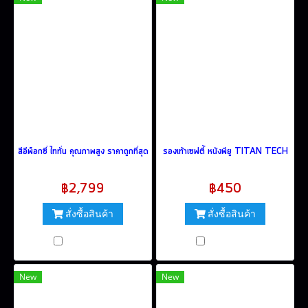
สีอีพ็อกซี่ ไททั่น คุณภาพสูง ราคาถูกที่สุด
รองเท้าเซฟตี้ หนังพียู TITAN TECH
฿2,799
฿450
สั่งซื้อสินค้า
สั่งซื้อสินค้า
เปรียบเทียบ
เปรียบเทียบ
New
New