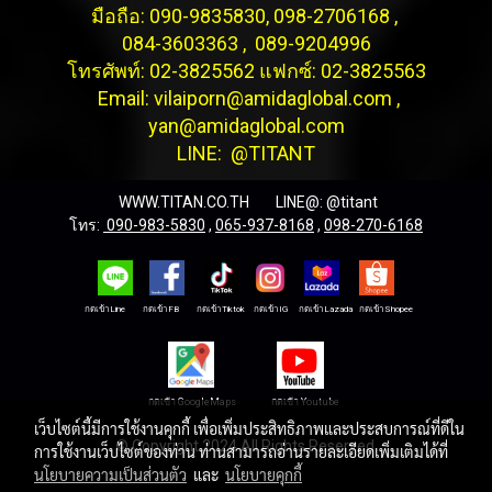
มือถือ: 090-9835830, 098-2706168 ,
084-3603363 , 089-9204996
โทรศัพท์: 02-3825562 แฟกซ์: 02-3825563
Email: vilaiporn@amidaglobal.com ,
yan@amidaglobal.com
LINE: @TITANT
WWW.TITAN.CO.TH LINE@:
@titant
โทร:
090-983-5830
,
065-937-8168
,
098-270-6168
กดเข้าLine กดเข้าFB กดเข้าTiktok กดเข้าIG กดเข้าLazada กดเข้าShopee
กดเข้า GoogleMaps กดเข้า Youtube
เว็บไซต์นี้มีการใช้งานคุกกี้ เพื่อเพิ่มประสิทธิภาพและประสบการณ์ที่ดีใน
© Copyright 2024 All Rights Reserved.
การใช้งานเว็บไซต์ของท่าน ท่านสามารถอ่านรายละเอียดเพิ่มเติมได้ที่
นโยบายความเป็นส่วนตัว
และ
นโยบายคุกกี้