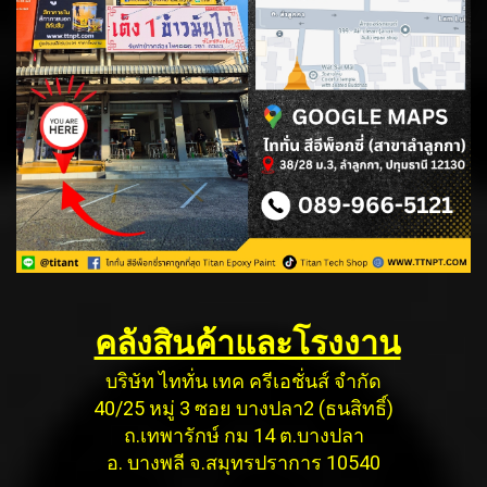
คลังสินค้าและโรงงาน
บริษัท ไททั่น เทค ครีเอชั่นส์ จำกัด
40/25 หมู่ 3 ซอย บางปลา2 (ธนสิทธิ์)
ถ.เทพารักษ์ กม 14 ต.บางปลา
อ. บางพลี จ.สมุทรปราการ 10540