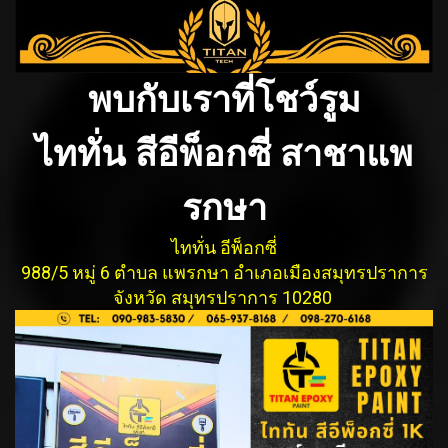
พบกับเราที่โชว์รูม
ไททั่น สีอีพ็อกซี่ สาชาแพ
รกษา
ไททั่น อีพ็อกซี่
988/5 หมู่ 6 ตำบล แพรกษา อำเภอเมืองสมุทรปรากา
ร
จังหวัด สมุทรปราการ 10280