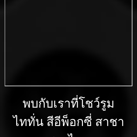
พบกับเราที่โชว์รูม
ไททั่น สีอีพ็อกซี่ สาชา